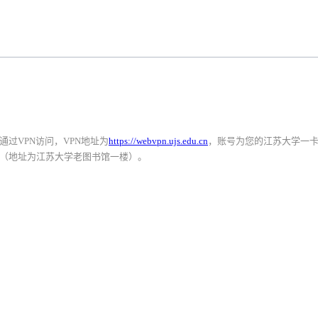
过VPN访问，VPN地址为
https://webvpn.ujs.edu.cn
，账号为您的江苏大学一
（地址为江苏大学老图书馆一楼）。