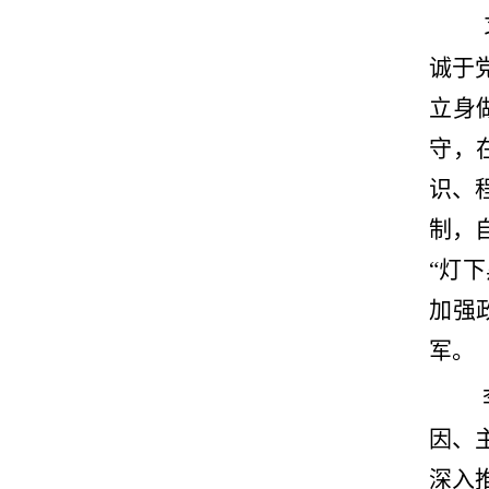
诚于
立身
守，
识、
制，
“灯
加强
军。
因、
深入