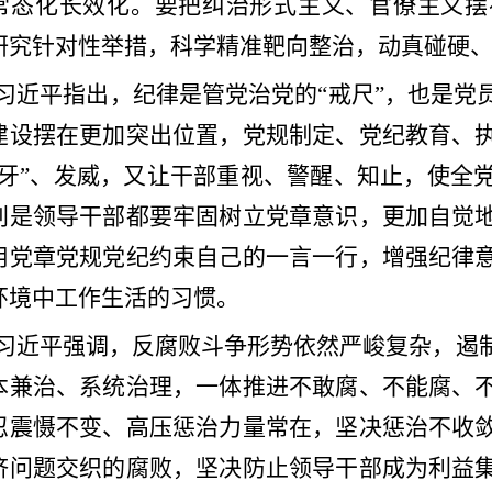
常态化长效化。要把纠治形式主义、官僚主义摆
研究针对性举措，科学精准靶向整治，动真碰硬
习近平指出，纪律是管党治党的
“戒尺”，也是
建设摆在更加突出位置，党规制定、党纪教育、
长牙”、发威，又让干部重视、警醒、知止，使全
别是领导干部都要牢固树立党章意识，更加自觉
用党章党规党纪约束自己的一言一行，增强纪律
环境中工作生活的习惯。
习近平强调，反腐败斗争形势依然严峻复杂，遏
本兼治、系统治理，一体推进不敢腐、不能腐、
忍震慑不变、高压惩治力量常在，坚决惩治不收
济问题交织的腐败，坚决防止领导干部成为利益