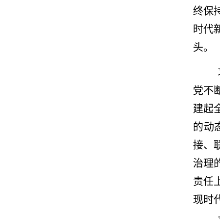
终保
时代
头。
党不
建起
的动
接、
治理
责任
现时