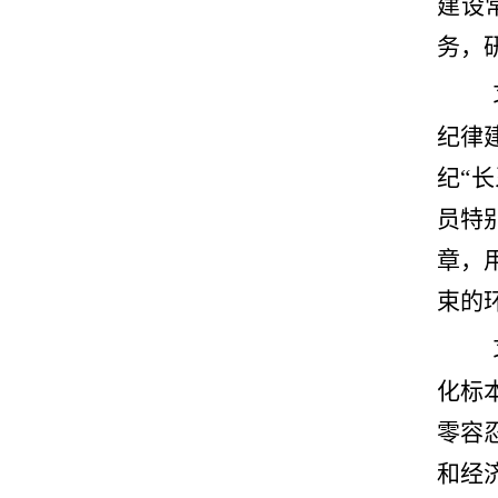
建设
务，
纪律
纪“
员特
章，
束的
化标
零容
和经