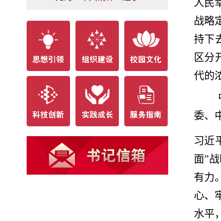
人民
战略
持下
区分
代的
委、
习近
面”
有力
心、
水平