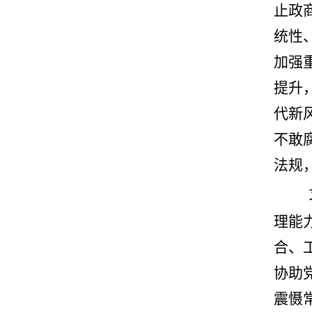
止政
统性
加强
提升
代新
不敢
法规
理能
合、
协助
震慑