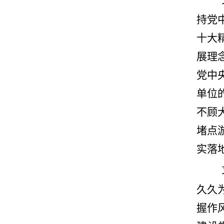
持党
十大
展理
党中
单位
不顾
堵点
实落
久久
握作