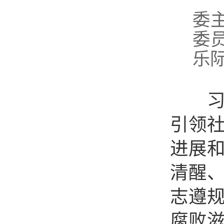
1
委
委
乐
习近
引领
进展
清醒
志遵
腐败