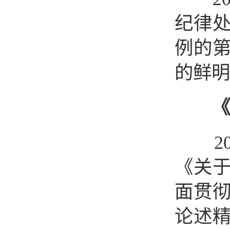
纪律
例的
的鲜明
《
20
《关于
面贯
论述