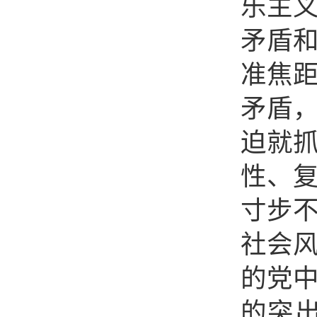
乐主
矛盾和
准焦
矛盾
迫就抓
性、复
寸步
社会
的党中
的突